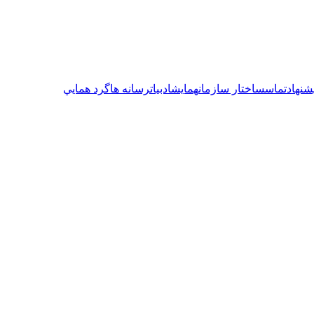
شنهاد
تماس
ساختار سازمان
همایش
ادبیات
رسانە ها
گرد همايي